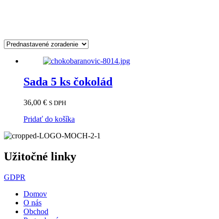
LEN KVALITNÉ KAKAO NECH JE ODKIAĽKOĽ
Sada 5 ks čokolád
36,00
€
S DPH
Pridať do košíka
Užitočné linky
GDPR
Domov
O nás
Obchod