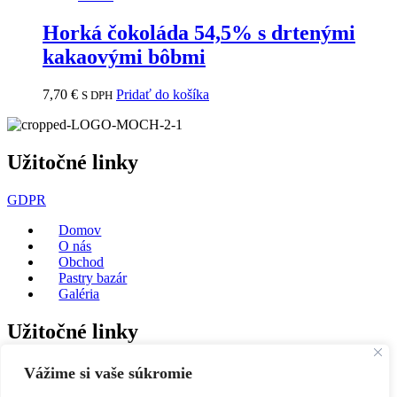
Horká čokoláda 54,5% s drtenými
kakaovými bôbmi
7,70
€
Pridať do košíka
S DPH
Užitočné linky
GDPR
Domov
O nás
Obchod
Pastry bazár
Galéria
Užitočné linky
Tablet čokolády
Vážime si vaše súkromie