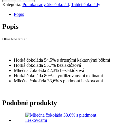
Kategória:
Ponuka sady 5ks čokolád
,
Tablet čokolády
Popis
Popis
Obsah balenia:
Horká čokoláda 54,5% s drtenými kakaovými bôbmi
Horká čokoláda 55,7% bezlaktózová
Mliečna čokoláda 42,3% bezlaktózová
Horká čokoláda 80% s lyofilizovanými malinami
Mliečna čokoláda 33,6% s piedmont lieskovcami
Podobné produkty